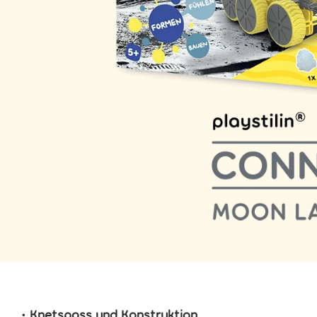
•
Knetspass und Konstruktion