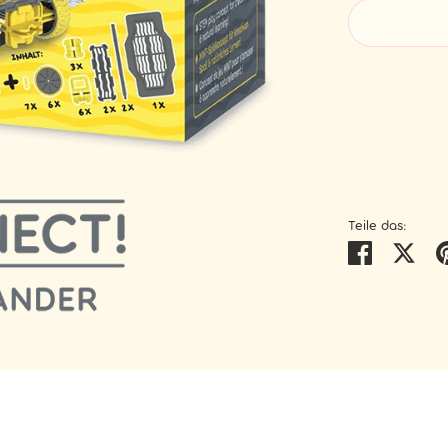
W
Teile das:
Teilen
Twi