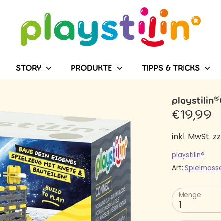
Durchsuchen
Sie
unseren
Shop
STORY
PRODUKTE
TIPPS & TRICKS
playstili
€19,99
inkl. MwSt. zz
playstilin®
Art:
Spielmass
Menge
1