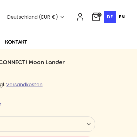
Währung
0
Deutschland (EUR €)
DE
EN
KONTAKT
n®CONNECT! Moon Lander
gl.
Versandkosten
e