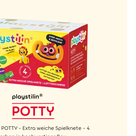
® POTTY - Extra weiche Spielknete - 4