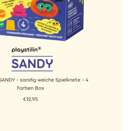
 SANDY - sandig weiche Spielknete - 4
Farben Box
€12,95