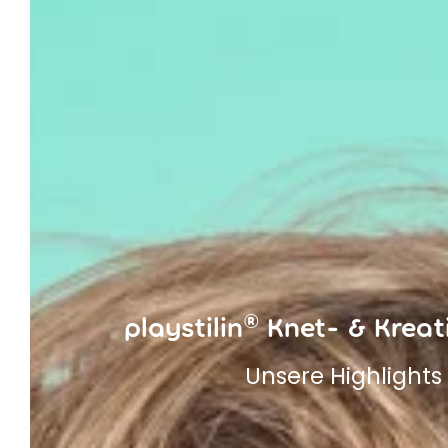
playstilin® Knet- & Krea
Unsere Highlights