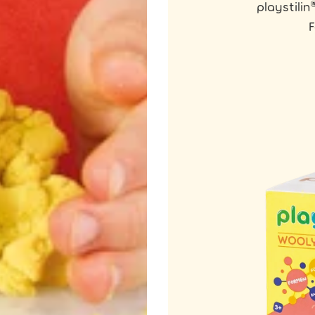
playstilin
F