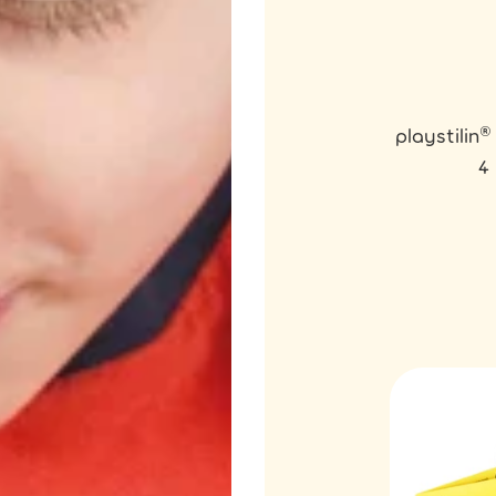
playstilin
4