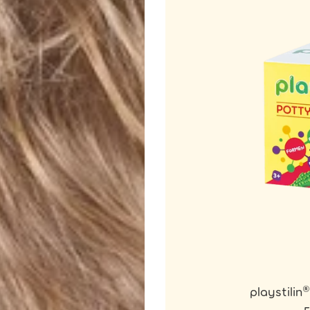
playstilin