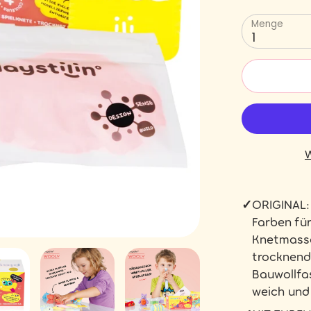
Menge
1
W
✓
ORIGINAL: 
Farben für
Knetmasse
trocknend
Bauwollfa
weich und 