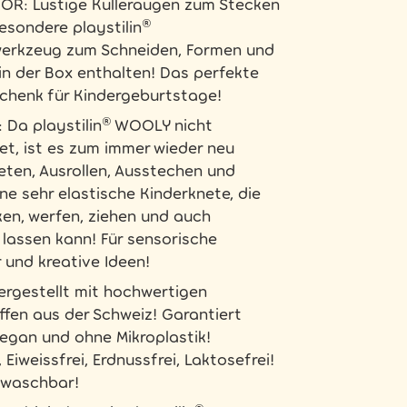
ÖR: Lustige Kulleraugen zum Stecken
esondere playstilin®
werkzeug zum Schneiden, Formen und
in der Box enthalten! Das perfekte
schenk für Kindergeburtstage!
 Da playstilin® WOOLY nicht
et, ist es zum immer wieder neu
eten, Ausrollen, Ausstechen und
ne sehr elastische Kinderknete, die
en, werfen, ziehen und auch
 lassen kann! Für sensorische
 und kreative Ideen!
ergestellt mit hochwertigen
ffen aus der Schweiz! Garantiert
vegan und ohne Mikroplastik!
, Eiweissfrei, Erdnussfrei, Laktosefrei!
swaschbar!