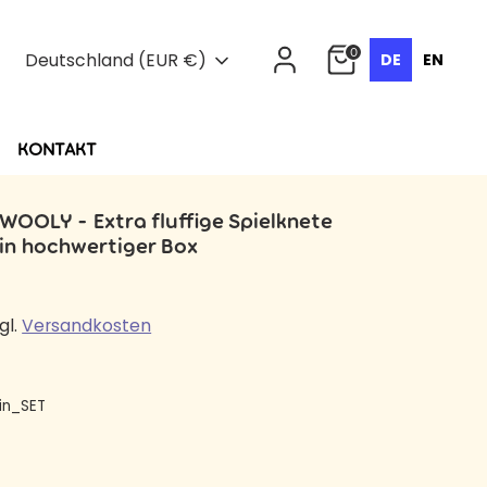
Währung
0
Deutschland (EUR €)
DE
EN
KONTAKT
 WOOLY - Extra fluffige Spielknete
 in hochwertiger Box
gl.
Versandkosten
lin_SET