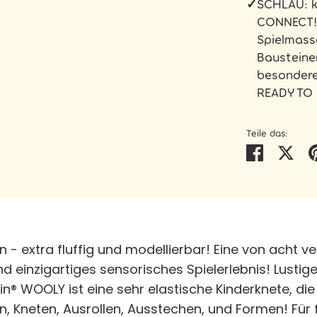
✓
SCHLAU: k
CONNECT! 
Spielmasse
Bausteinen
besondere
READY TO 
Teile das:
Teilen
Twi
en - extra fluffig und modellierbar! Eine von acht v
d einzigartiges sensorisches Spielerlebnis! Lusti
ilin® WOOLY ist eine sehr elastische Kinderknete, d
, Kneten, Ausrollen, Ausstechen, und Formen! Für 