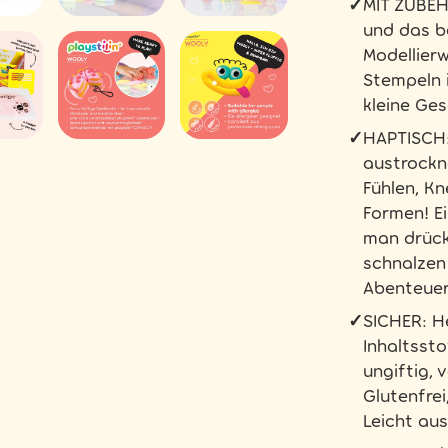
✓
MIT ZUBEH
und das b
Modellier
Stempeln 
kleine Ge
✓
HAPTISCH:
austrockn
Fühlen, Kn
Formen! Ei
man drück
schnalzen
Abenteuer
✓
SICHER: H
Inhaltssto
ungiftig, 
Glutenfrei
Leicht au