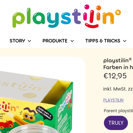
Durchsuchen
Sie
unseren
Shop
STORY
PRODUKTE
TIPPS & TRICKS
playstilin®
Farben in 
€12,95
inkl. MwSt. zz
PLAYSTILIN
Parent playsti
TRULY