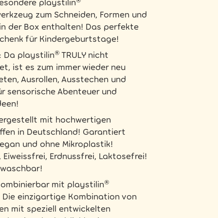
esondere playstilin®
werkzeug zum Schneiden, Formen und
in der Box enthalten! Das perfekte
schenk für Kindergeburtstage!
 Da playstilin® TRULY nicht
et, ist es zum immer wieder neu
eten, Ausrollen, Ausstechen und
ür sensorische Abenteuer und
deen!
ergestellt mit hochwertigen
ffen in Deutschland! Garantiert
vegan und ohne Mikroplastik!
, Eiweissfrei, Erdnussfrei, Laktosefrei!
swaschbar!
ombinierbar mit playstilin®
Die einzigartige Kombination von
n mit speziell entwickelten