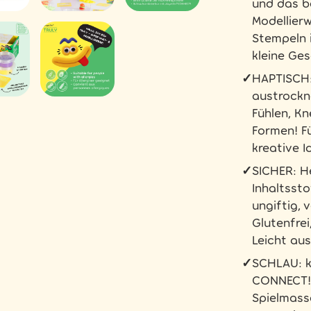
und das b
Modellier
Stempeln 
kleine Ge
✓
HAPTISCH:
austrockn
Fühlen, Kn
Formen! F
kreative I
✓
SICHER: H
Inhaltssto
ungiftig, 
Glutenfrei
Leicht au
✓
SCHLAU: k
CONNECT! 
Spielmasse