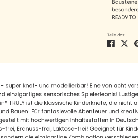
Bausteinen
besondere
READY TO 
Teile das:
Teilen
Twi
en - super knet- und modellierbar! Eine von acht ve
d einzigartiges sensorisches Spielerlebnis! Lusti
lin® TRULY ist die klassische Kinderknete, die nich
und Bauen! Für fantasievolle Abenteuer und kreativ
gestellt mit hochwertigen Inhaltsstoffen in Deutsc
iss-frei, Erdnuss-frei, Laktose-frei! Geeignet für K
 sondern die einzigartige Kombination verschiede