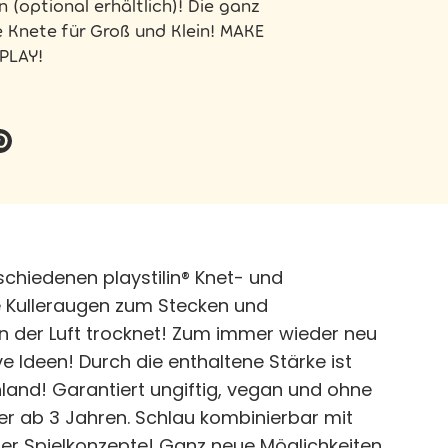
 (optional erhältlich)! Die ganz
 Knete für Groß und Klein! MAKE
PLAY!
ttern
Pinnen
rschiedenen playstilin® Knet- und
ge Kulleraugen zum Stecken und
t an der Luft trocknet! Zum immer wieder neu
e Ideen! Durch die enthaltene Stärke ist
hland! Garantiert ungiftig, vegan und ohne
inder ab 3 Jahren. Schlau kombinierbar mit
ner Spielkonzepte! Ganz neue Möglichkeiten