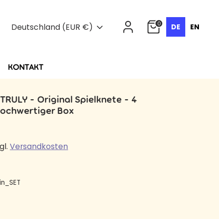
Währung
0
Deutschland (EUR €)
DE
EN
KONTAKT
 TRULY - Original Spielknete - 4
hochwertiger Box
gl.
Versandkosten
lin_SET